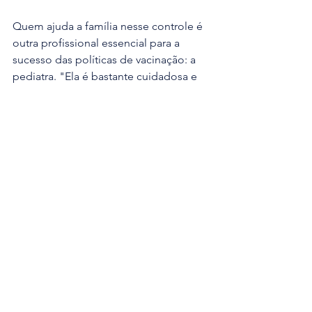
Quem ajuda a família nesse controle é 
outra profissional essencial para a 
sucesso das políticas de vacinação: a 
pediatra. "Ela é bastante cuidadosa e 
sempre verifica a caderneta das 
meninas", elogia a mãe. 
Resgate vacinal
De acordo com o Ministério da Saúde, 
dados preliminares das vacinas 
aplicadas em 2025 mostram uma 
cobertura maior do que a verificada na 
pesquisa, de 86% entre meninas e 
74,4% entre meninos. 
Desde 2024, a 
vacina contra o HPV é aplicada em 
dose única
. 
No ano passado, a pasta lançou 