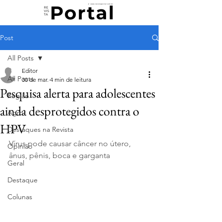
Post
All Posts
Editor
All Posts
30 de mar.
4 min de leitura
Pesquisa alerta para adolescentes
Região
ainda desprotegidos contra o
Agro
HPV
Destaques na Revista
Vírus pode causar câncer no útero, 
Opinião
ânus, pênis, boca e garganta
Geral
Destaque
Colunas