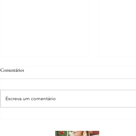
Comentários
Escreva um comentário
Ana Sonaira Hortencio Silvestre:
Família Kothr
da adolescência em Lucas do Rio
virou cidade e
Verde à advocacia com propósito
legado
Sobre