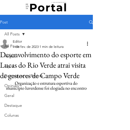
Post
All Posts
Editor
All Posts
1 de fev. de 2023
1 min de leitura
Desenvolvimento do esporte em
Região
Lucas do Rio Verde atrai visita
Agro
de gestores de Campo Verde
Destaques na Revista
Organização e estrutura esportiva do 
Opinião
município luverdense foi elogiada no encontro
Geral
Destaque
Colunas