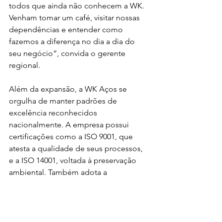
todos que ainda não conhecem a WK. 
Venham tomar um café, visitar nossas 
dependências e entender como 
fazemos a diferença no dia a dia do 
seu negócio”, convida o gerente 
regional.
Além da expansão, a WK Aços se 
orgulha de manter padrões de 
excelência reconhecidos 
nacionalmente. A empresa possui 
certificações como a ISO 9001, que 
atesta a qualidade de seus processos, 
e a ISO 14001, voltada à preservação 
ambiental. Também adota a 
metodologia 5S, que assegura 
organização e eficiência em todas as 
etapas, e carrega consigo o Selo 
Cultura WK, que simboliza seus valores 