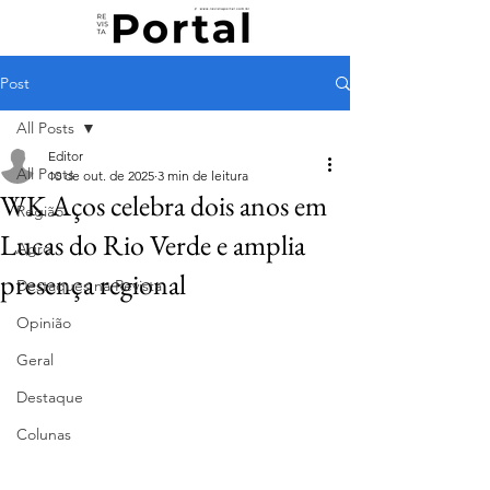
Post
All Posts
Editor
All Posts
10 de out. de 2025
3 min de leitura
WK Aços celebra dois anos em
Região
Lucas do Rio Verde e amplia
Agro
presença regional
Destaques na Revista
Opinião
Geral
Destaque
Colunas