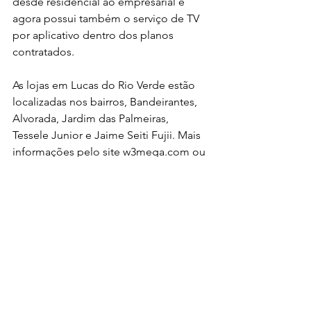
desde residencial ao empresarial e 
agora possui também o serviço de TV 
por aplicativo dentro dos planos 
contratados.
As lojas em Lucas do Rio Verde estão 
localizadas nos bairros, Bandeirantes, 
Alvorada, Jardim das Palmeiras, 
Tessele Junior e Jaime Seiti Fujii. Mais 
informações pelo site w3mega.com ou 
pelos telefones (65) 3212-7777 / (65) 9 
9222-3298 / (65) 9 9231-5951.
Leia a última edição completa da 
Revista Portal