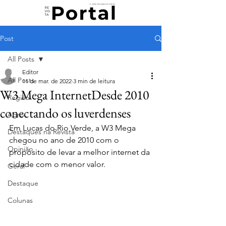
Post
All Posts
Editor
All Posts
11 de mar. de 2022
3 min de leitura
W3 Mega InternetDesde 2010
Região
conectando os luverdenses
Agro
Em Lucas do Rio Verde, a W3 Mega 
Destaques na Revista
chegou no ano de 2010 com o 
Opinião
propósito de levar a melhor internet da 
cidade com o menor valor.
Geral
Destaque
Colunas