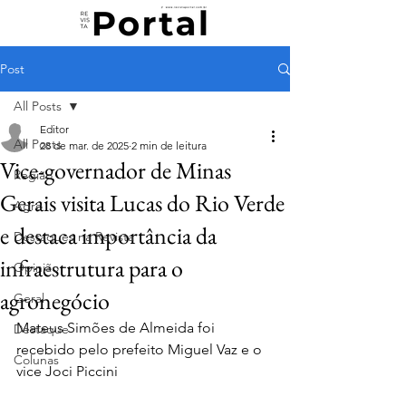
Post
All Posts
Editor
All Posts
28 de mar. de 2025
2 min de leitura
Vice-governador de Minas
Região
Gerais visita Lucas do Rio Verde
Agro
e destaca importância da
Destaques na Revista
infraestrutura para o
Opinião
agronegócio
Geral
Mateus Simões de Almeida foi 
Destaque
recebido pelo prefeito Miguel Vaz e o 
Colunas
vice Joci Piccini