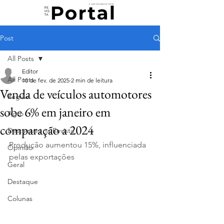
Post
All Posts
Editor
All Posts
10 de fev. de 2025
2 min de leitura
Venda de veículos automotores
Região
sobe 6% em janeiro em
Agro
comparação a 2024
Destaques na Revista
Produção aumentou 15%, influenciada 
Opinião
pelas exportações
Geral
Destaque
Colunas