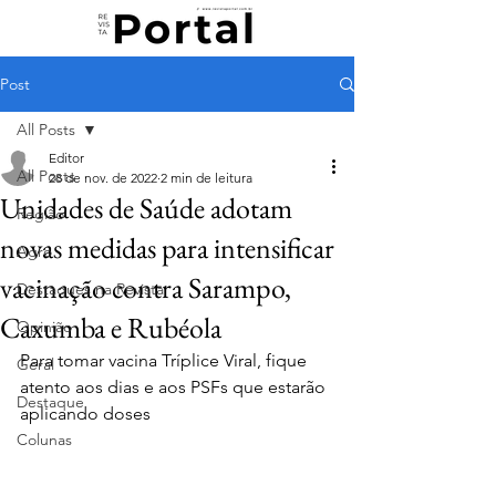
Post
All Posts
Editor
All Posts
28 de nov. de 2022
2 min de leitura
Unidades de Saúde adotam
Região
novas medidas para intensificar
Agro
vacinação contra Sarampo,
Destaques na Revista
Caxumba e Rubéola
Opinião
Para tomar vacina Tríplice Viral, fique 
Geral
atento aos dias e aos PSFs que estarão 
Destaque
aplicando doses
Colunas