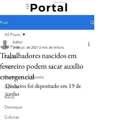
Post
All Posts
Editor
All Posts
2 de jul. de 2021
2 min de leitura
Trabalhadores nascidos em
Região
fevereiro podem sacar auxílio
Agro
emergencial
Destaques na Revista
Dinheiro foi depositado em 19 de 
Opinião
junho
Geral
Destaque
Colunas