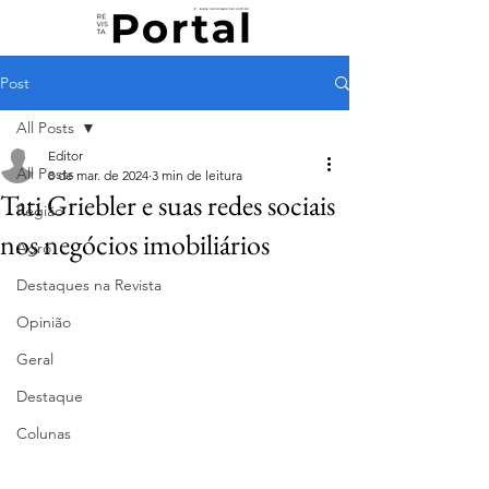
Post
All Posts
Editor
All Posts
8 de mar. de 2024
3 min de leitura
Tati Griebler e suas redes sociais
Região
nos negócios imobiliários
Agro
Destaques na Revista
Opinião
Geral
Destaque
Colunas