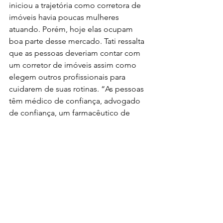
iniciou a trajetória como corretora de 
imóveis havia poucas mulheres 
atuando. Porém, hoje elas ocupam 
boa parte desse mercado. Tati ressalta 
que as pessoas deveriam contar com 
um corretor de imóveis assim como 
elegem outros profissionais para 
cuidarem de suas rotinas. “As pessoas 
têm médico de confiança, advogado 
de confiança, um farmacêutico de 
confiança e por que não um corretor 
de imóveis de confiança? O corretor 
de imóveis é o responsável por 
procurar o melhor investimento. E eu 
estudo pra isso, me preparo da 
melhorar maneira com especializações 
para orientar meu cliente a ter a melhor 
rentabilidade possível. Esse é o meu 
objetivo”, analisa. “Existe uma 