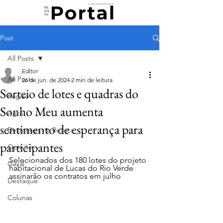
Post
All Posts
Editor
All Posts
26 de jun. de 2024
2 min de leitura
Sorteio de lotes e quadras do
Região
Sonho Meu aumenta
Agro
sentimento de esperança para
Destaques na Revista
participantes
Opinião
Selecionados dos 180 lotes do projeto 
Geral
habitacional de Lucas do Rio Verde 
assinarão os contratos em julho
Destaque
Colunas