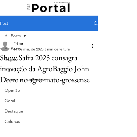
Post
All Posts
Editor
All Posts
14 de mai. de 2025
3 min de leitura
Show Safra 2025 consagra
Região
inovação da AgroBaggio John
Agro
Deere no agro mato-grossense
Destaques na Revista
Opinião
Geral
Destaque
Colunas