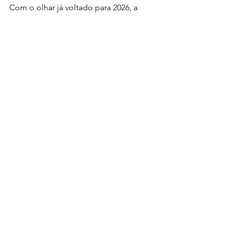
Com o olhar já voltado para 2026, a 
Agro Baggio promete seguir 
investindo em tecnologia, 
relacionamento e inovação. “O tempo 
não para, e a gente já está pensando 
na próxima edição. A expectativa é 
crescer junto mais uma vez, como 
sempre fizemos.”
Destaques na Revista