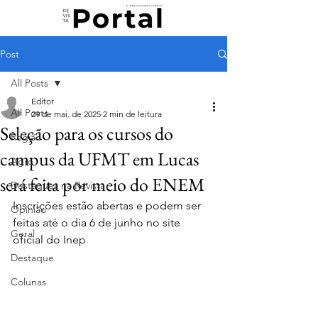
Post
All Posts
Editor
All Posts
29 de mai. de 2025
2 min de leitura
Seleção para os cursos do
Região
campus da UFMT em Lucas
Agro
será feita por meio do ENEM
Destaques na Revista
Inscrições estão abertas e podem ser 
Opinião
feitas até o dia 6 de junho no site 
Geral
oficial do Inep
Destaque
Colunas