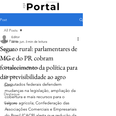
Post
All Posts
Editor
All Posts
22 de jun.
3 min de leitura
Seguro rural: parlamentares de
Região
MG e do PR cobram
Agro
fortalecimento da política para
Destaques na Revista
dar previsibilidade ao agro
Opinião
Deputados federais defendem 
Geral
mudanças na legislação, ampliação da 
Destaque
cobertura e mais recursos para o 
Colunas
seguro agrícola; Confederação das 
Associações Comerciais e Empresariais 
do Brasil (CACB) alerta que redução da 