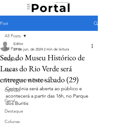
Post
All Posts
Editor
All Posts
27 de jun. de 2024
2 min de leitura
Sede do Museu Histórico de
Região
Lucas do Rio Verde será
Agro
entregue neste sábado (29)
Destaques na Revista
Cerimônia será aberta ao público e 
Opinião
acontecerá a partir das 16h, no Parque 
Geral
dos Buritis
Destaque
Colunas