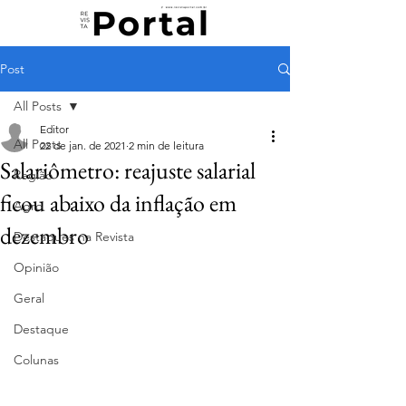
Post
All Posts
Editor
All Posts
22 de jan. de 2021
2 min de leitura
Salariômetro: reajuste salarial
Região
ficou abaixo da inflação em
Agro
dezembro
Destaques na Revista
Opinião
Geral
Destaque
Colunas