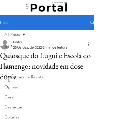
Post
All Posts
Editor
All Posts
22 de dez. de 2022
3 min de leitura
Quiosque do Lugui e Escola do
Região
Flamengo: novidade em dose
Agro
dupla
Destaques na Revista
Opinião
Geral
Destaque
Colunas