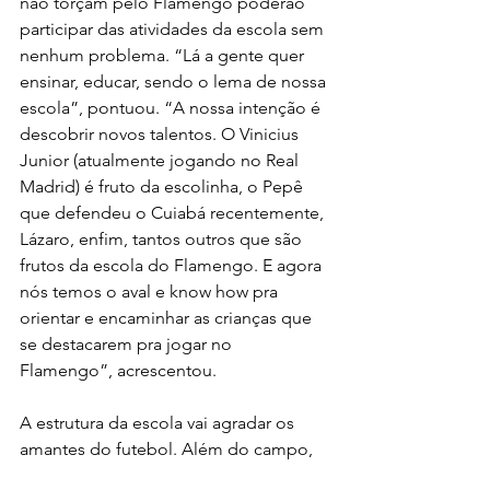
não torçam pelo Flamengo poderão 
participar das atividades da escola sem 
nenhum problema. “Lá a gente quer 
ensinar, educar, sendo o lema de nossa 
escola”, pontuou. “A nossa intenção é 
descobrir novos talentos. O Vinicius 
Junior (atualmente jogando no Real 
Madrid) é fruto da escolinha, o Pepê 
que defendeu o Cuiabá recentemente, 
Lázaro, enfim, tantos outros que são 
frutos da escola do Flamengo. E agora 
nós temos o aval e know how pra 
orientar e encaminhar as crianças que 
se destacarem pra jogar no 
Flamengo”, acrescentou.
A estrutura da escola vai agradar os 
amantes do futebol. Além do campo, 
que terá grama sintética da mesma 