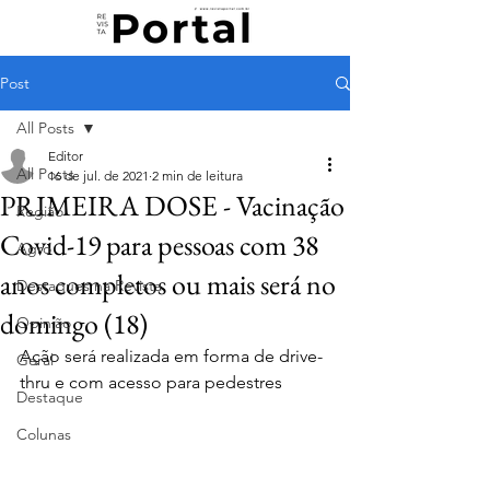
Post
All Posts
Editor
All Posts
16 de jul. de 2021
2 min de leitura
PRIMEIRA DOSE - Vacinação
Região
Covid-19 para pessoas com 38
Agro
anos completos ou mais será no
Destaques na Revista
domingo (18)
Opinião
Ação será realizada em forma de drive-
Geral
thru e com acesso para pedestres
Destaque
Colunas