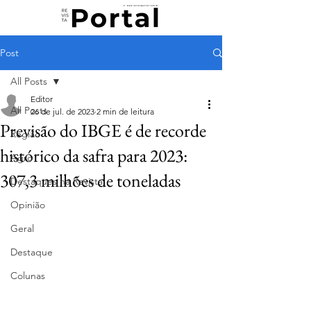
Post
All Posts
Editor
All Posts
26 de jul. de 2023
2 min de leitura
Previsão do IBGE é de recorde
Região
histórico da safra para 2023:
Agro
307,3 milhões de toneladas
Destaques na Revista
Opinião
Geral
Destaque
Colunas