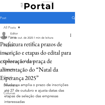
Post
All Posts
Editor
All Posts
21 de out. de 2025
1 min de leitura
Prefeitura retifica prazos de
Região
inscrição e etapas do edital para
Agro
exploração da praça de
Destaques na Revista
alimentação do “Natal da
Opinião
Esperança 2025”
Geral
Mudança amplia o prazo de inscrições 
Destaque
até 27 de outubro e ajusta datas das 
Colunas
etapas de seleção das empresas 
interessadas