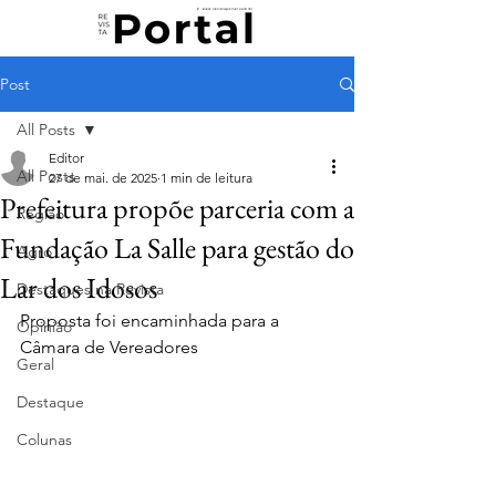
Post
All Posts
Editor
All Posts
27 de mai. de 2025
1 min de leitura
Prefeitura propõe parceria com a
Região
Fundação La Salle para gestão do
Agro
Lar dos Idosos
Destaques na Revista
Proposta foi encaminhada para a 
Opinião
Câmara de Vereadores
Geral
Destaque
Colunas