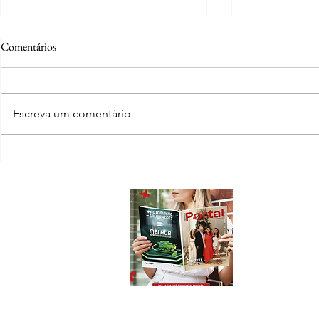
Comentários
Escreva um comentário
Ana Sonaira Hortencio Silvestre:
Família Kothr
da adolescência em Lucas do Rio
virou cidade e
Verde à advocacia com propósito
legado
Sobre
A Revista Port
conteúdo e inf
Sorriso e Nov
Em nossas pági
novos emprend
que acontece 