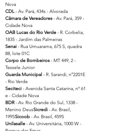
Nova
CDL
 - Av. Pará, 434s - Alvorada
Câmara de Vereadores
 - Av. Pará, 359 - 
Cidade Nova
OAB Lucas do Rio Verde
 - R. Corbelia, 
1835 - Jardim das Palmeiras
Senai
 - Rua Umuarama, 675 S, quadra 
88, lote 01C
Corpo de Bombeiros 
- MT 449, 2 - 
Tessele Junior
Guarda Municipal
 - R. Sarandi, n°2201E 
- Rio Verde
Seciteci 
- Avenida Santa Catarina, nº 61 
e - Cidade Nova
BDR
 - Av. Rio Grande do Sul, 1338 - 
Menino Deus
Sicredi
 - Av. Brasil, 
199S
Sicoob 
- Av. Brasil, 459S
Unilasalle
 - Av. Universitária, 1000 W - 
Parque das Emas