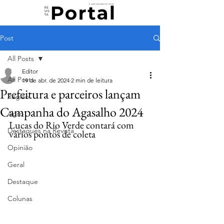
Post
All Posts
Editor
All Posts
19 de abr. de 2024
2 min de leitura
Prefeitura e parceiros lançam
Região
Campanha do Agasalho 2024
Agro
Lucas do Rio Verde contará com 
Destaques na Revista
vários pontos de coleta
Opinião
Geral
Destaque
Colunas