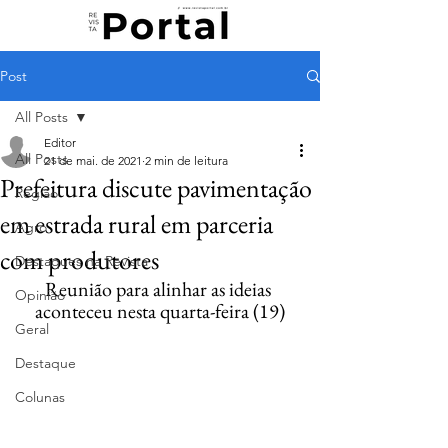
Post
All Posts
Editor
All Posts
21 de mai. de 2021
2 min de leitura
Prefeitura discute pavimentação
Região
em estrada rural em parceria
Agro
com produtores
Destaques na Revista
Reunião para alinhar as ideias 
Opinião
aconteceu nesta quarta-feira (19)
Geral
Destaque
Colunas