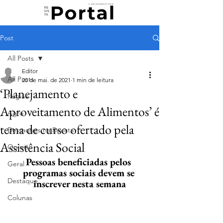
Post
All Posts
Editor
All Posts
20 de mai. de 2021
1 min de leitura
‘Planejamento e
Região
Aproveitamento de Alimentos’ é
Agro
tema de curso ofertado pela
Destaques na Revista
Assistência Social
Opinião
Pessoas beneficiadas pelos 
Geral
programas sociais devem se 
Destaque
inscrever nesta semana
Colunas