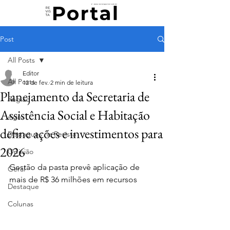
Post
All Posts
Editor
All Posts
12 de fev.
2 min de leitura
Planejamento da Secretaria de
Região
Assistência Social e Habitação
Agro
define ações e investimentos para
Destaques na Revista
2026
Opinião
Gestão da pasta prevê aplicação de 
Geral
mais de R$ 36 milhões em recursos
Destaque
Colunas