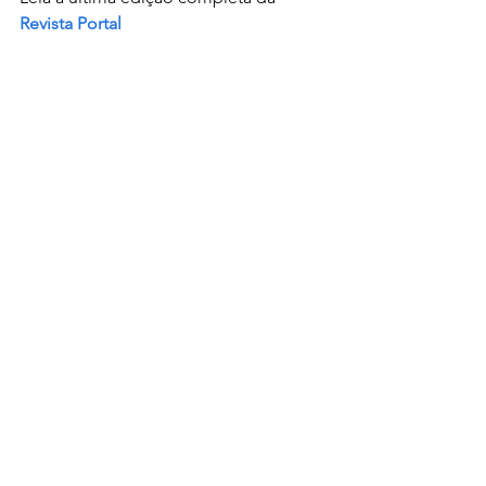
Revista Portal
Região
Ver tudo
Posts recentes