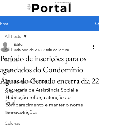
Post
All Posts
Editor
All Posts
1 de nov. de 2022
2 min de leitura
Período de inscrições para os
Região
agendados do Condomínio
Agro
Águas do Cerrado encerra dia 22
Destaques na Revista
Secretaria de Assistência Social e 
Opinião
Habitação reforça atenção ao 
Geral
comparecimento e manter o nome 
sem restrições
Destaque
Colunas