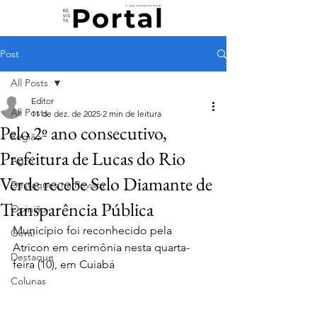
Post
All Posts
Editor
All Posts
11 de dez. de 2025
2 min de leitura
Pelo 2º ano consecutivo,
Região
Prefeitura de Lucas do Rio
Agro
Verde recebe Selo Diamante de
Destaques na Revista
Transparência Pública
Opinião
Município foi reconhecido pela 
Geral
Atricon em cerimônia nesta quarta-
Destaque
feira (10), em Cuiabá
Colunas