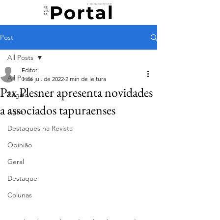
Post
All Posts
Editor
All Posts
1 de jul. de 2022
2 min de leitura
Pax Plesner apresenta novidades
Região
a associados tapuraenses
Agro
Destaques na Revista
Opinião
Geral
Destaque
Colunas