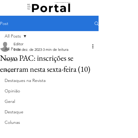
Post
All Posts
Editor
All Posts
8 de dez. de 2023
3 min de leitura
Novo PAC: inscrições se
Região
encerram nesta sexta-feira (10)
Agro
Destaques na Revista
Opinião
Geral
Destaque
Colunas