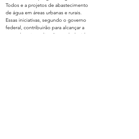
Todos e a projetos de abastecimento 
de água em áreas urbanas e rurais. 
Essas iniciativas, segundo o governo 
federal, contribuirão para alcançar a 
meta de universalização estabelecida 
no Marco Legal do Saneamento, que 
busca proporcionar acesso à água 
potável de qualidade a 99% da 
população brasileira até 2033. 
  Fonte: 
Brasil 61
Destaque
Ver tudo
Posts recentes