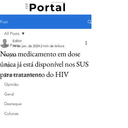
Post
All Posts
Editor
All Posts
19 de jan. de 2024
2 min de leitura
Novo medicamento em dose
Região
única já está disponível nos SUS
Agro
para tratamento do HIV
Destaques na Revista
Opinião
Geral
Destaque
Colunas