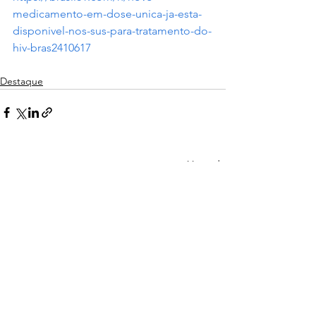
medicamento-em-dose-unica-ja-esta-
disponivel-nos-sus-para-tratamento-do-
hiv-bras2410617
Destaque
Ver tudo
Posts recentes