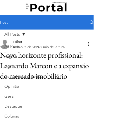
Post
All Posts
Editor
All Posts
4 de out. de 2024
2 min de leitura
Novo horizonte profissional:
Região
Leonardo Marcon e a expansão
Agro
do mercado imobiliário
Destaques na Revista
Opinião
Geral
Destaque
Colunas