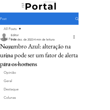
Post
All Posts
Editor
All Posts
8 de dez. de 2023
4 min de leitura
Novembro Azul: alteração na
Região
urina pode ser um fator de alerta
Agro
para os homens
Destaques na Revista
Opinião
Geral
Destaque
Colunas