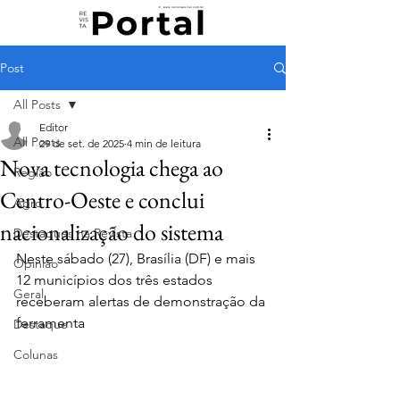
Post
All Posts
Editor
All Posts
29 de set. de 2025
4 min de leitura
Nova tecnologia chega ao
Região
Centro-Oeste e conclui
Agro
nacionalização do sistema
Destaques na Revista
Neste sábado (27), Brasília (DF) e mais 
Opinião
12 municípios dos três estados 
Geral
receberam alertas de demonstração da 
ferramenta
Destaque
Colunas