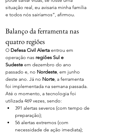
pode salvar vidas, se fosse uma 
situação real, eu avisaria minha família 
e todos nós sairíamos”, afirmou.
Balanço da ferramenta nas 
quatro regiões
O 
Defesa Civil Alerta
 entrou em 
operação nas 
regiões Sul e 
Sudeste
 em dezembro do ano 
passado e, no 
Nordeste
, em junho 
deste ano. Já no 
Norte
, a ferramenta 
foi implementada na semana passada. 
Até o momento, a tecnologia foi 
utilizada 469 vezes, sendo:
391 alertas severos (com tempo de 
preparação);
56 alertas extremos (com 
necessidade de ação imediata);