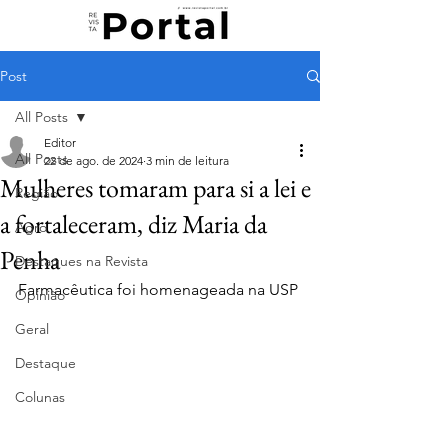
Post
All Posts
Editor
All Posts
22 de ago. de 2024
3 min de leitura
Mulheres tomaram para si a lei e
Região
a fortaleceram, diz Maria da
Agro
Penha
Destaques na Revista
Farmacêutica foi homenageada na USP
Opinião
Geral
Destaque
Colunas