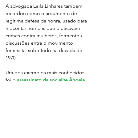
A advogada Leila Linhares também 
recordou como o argumento de 
legítima defesa da honra, usado para 
inocentar homens que praticavam 
crimes contra mulheres, fermentou 
discussões entre o movimento 
feminista, sobretudo na década de 
1970. 
Um dos exemplos mais conhecidos 
foi o 
assassinato da socialite Ângela 
Diniz
, pelo então namorado Doca 
Street. O caso foi a júri popular. "A 
gente percebe o longo caminho de 
décadas e décadas de luta contra a 
violência", disse. "E a violência contra 
as mulheres não era considerada uma 
violação de direitos humanos", 