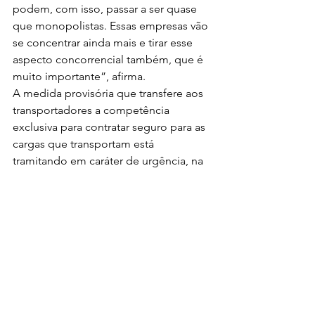
podem, com isso, passar a ser quase 
que monopolistas. Essas empresas vão 
se concentrar ainda mais e tirar esse 
aspecto concorrencial também, que é 
muito importante”, afirma.
A medida provisória que transfere aos 
transportadores a competência 
exclusiva para contratar seguro para as 
cargas que transportam está 
tramitando em caráter de urgência, na 
Câmara dos Deputados.
   Fonte: 
Brasil 61
Leia a última edição completa da 
Revista Portal