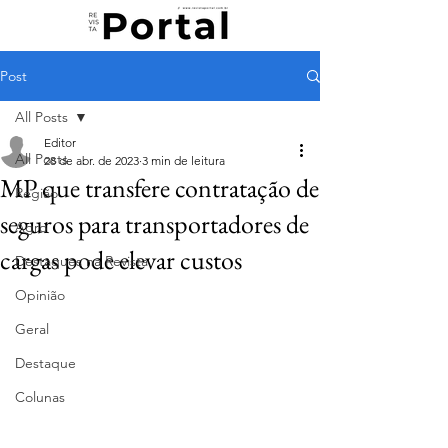
Post
All Posts
Editor
All Posts
28 de abr. de 2023
3 min de leitura
MP que transfere contratação de
Região
seguros para transportadores de
Agro
cargas pode elevar custos
Destaques na Revista
Opinião
Geral
Destaque
Colunas