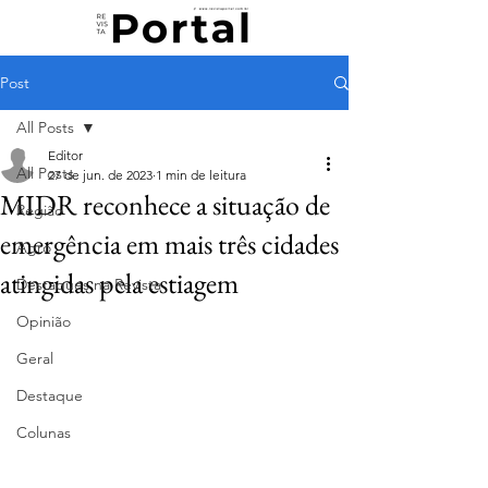
Post
All Posts
Editor
All Posts
27 de jun. de 2023
1 min de leitura
MIDR reconhece a situação de
Região
emergência em mais três cidades
Agro
atingidas pela estiagem
Destaques na Revista
Opinião
Geral
Destaque
Colunas