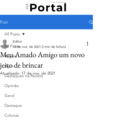
Post
All Posts
Editor
All Posts
13 de out. de 2021
2 min de leitura
Meu Amado Amigo um novo
Região
jeito de brincar
Agro
Atualizado:
17 de nov. de 2021
Destaques na Revista
Opinião
Geral
Destaque
Colunas