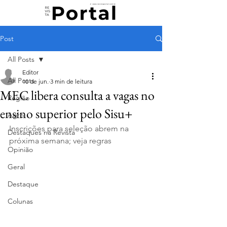
Post
All Posts
Editor
All Posts
10 de jun.
3 min de leitura
MEC libera consulta a vagas no
Região
ensino superior pelo Sisu+
Agro
Inscrições para seleção abrem na 
Destaques na Revista
próxima semana; veja regras
Opinião
Geral
Destaque
Colunas