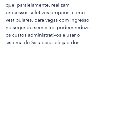
que, paralelamente, realizam 
processos seletivos próprios, como 
vestibulares, para vagas com ingresso 
no segundo semestre, podem reduzir 
os custos administrativos e usar o 
sistema do Sisu para seleção dos 
candidatos.
Nos cursos em que sobram vagas, 
como licenciatura, engenharias e 
demais áreas estratégicas que o país 
precisa desenvolver, o Sisu+ pode 
ampliar o acesso a essas vagas porque 
centraliza o que antes ficava disperso 
em dezenas de sites de universidades 
diferentes.
Dessa forma, o processo seletivo 
complementar padroniza a 