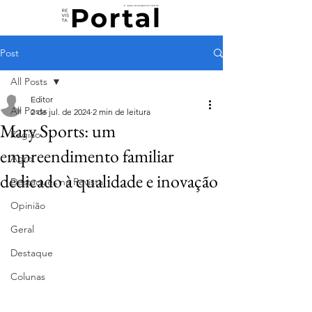
Post
All Posts
Editor
All Posts
2 de jul. de 2024
2 min de leitura
Mary Sports: um
Região
empreendimento familiar
Agro
dedicado à qualidade e inovação
Destaques na Revista
Opinião
Geral
Destaque
Colunas