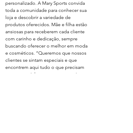
personalizado. A Mary Sports convida 
toda a comunidade para conhecer sua 
loja e descobrir a variedade de 
produtos oferecidos. Mãe e filha estão 
ansiosas para receberem cada cliente 
com carinho e dedicação, sempre 
buscando oferecer o melhor em moda 
e cosméticos. “Queremos que nossos 
clientes se sintam especiais e que 
encontrem aqui tudo o que precisam 
para se sentir bem e com autoestima 
elevada”, conclui.
Destaques na Revista
Destaque
Ver tudo
Posts recentes