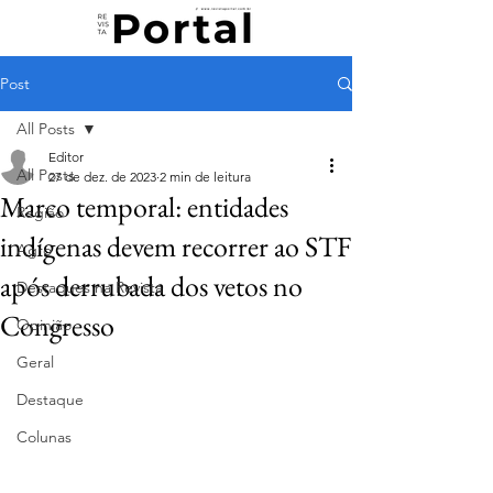
Post
All Posts
Editor
All Posts
27 de dez. de 2023
2 min de leitura
Marco temporal: entidades
Região
indígenas devem recorrer ao STF
Agro
após derrubada dos vetos no
Destaques na Revista
Congresso
Opinião
Geral
Destaque
Colunas