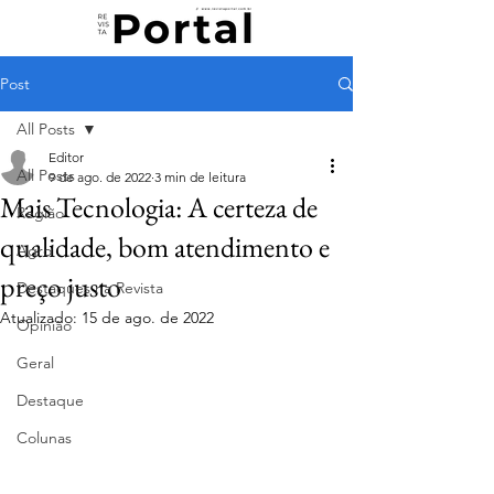
Post
All Posts
Editor
All Posts
9 de ago. de 2022
3 min de leitura
Mais Tecnologia: A certeza de
Região
qualidade, bom atendimento e
Agro
preço justo
Destaques na Revista
Atualizado:
15 de ago. de 2022
Opinião
Geral
Destaque
Colunas