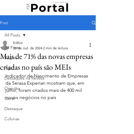
Post
All Posts
Editor
All Posts
30 de out. de 2024
2 min de leitura
Mais de 71% das novas empresas
Região
criadas no país são MEIs
Agro
Indicador de Nascimento de Empresas 
Destaques na Revista
da Serasa Experian mostram que, em 
Opinião
julho, foram criados mais de 400 mil 
novos negócios no país
Geral
Destaque
Colunas