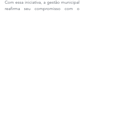
Com essa iniciativa, a gestão municipal 
reafirma seu compromisso com o 
fortalecimento da Segurança Pública 
em Lucas do Rio Verde e com a 
formação continuada dos agentes da 
Guarda Civil Municipal, contribuindo 
para um município cada vez mais 
seguro para toda a população.
Região
Destaque
Ver tudo
Posts recentes