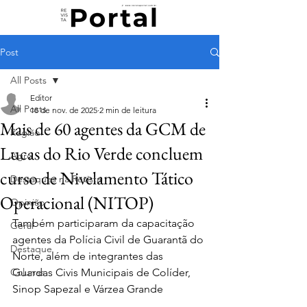
Post
All Posts
Editor
All Posts
18 de nov. de 2025
2 min de leitura
Mais de 60 agentes da GCM de
Região
Lucas do Rio Verde concluem
Agro
curso de Nivelamento Tático
Destaques na Revista
Operacional (NITOP)
Opinião
Também participaram da capacitação 
Geral
agentes da Polícia Civil de Guarantã do 
Destaque
Norte, além de integrantes das 
Colunas
Guardas Civis Municipais de Colíder, 
Sinop Sapezal e Várzea Grande