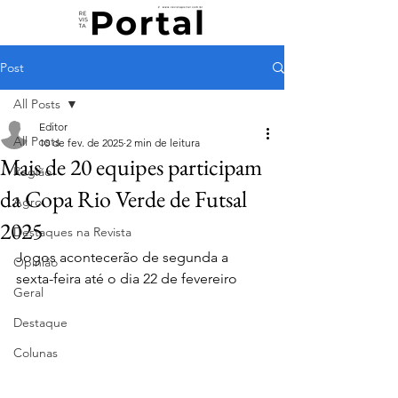
Post
All Posts
Editor
All Posts
10 de fev. de 2025
2 min de leitura
Mais de 20 equipes participam
Região
da Copa Rio Verde de Futsal
Agro
2025
Destaques na Revista
Jogos acontecerão de segunda a 
Opinião
sexta-feira até o dia 22 de fevereiro
Geral
Destaque
Colunas