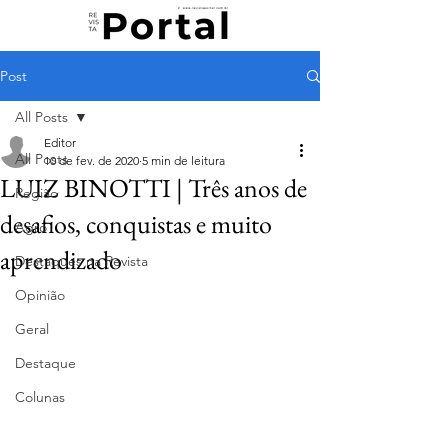
Post
All Posts
Editor
All Posts
10 de fev. de 2020
5 min de leitura
LUIZ BINOTTI | Três anos de
Região
desafios, conquistas e muito
Agro
aprendizado
Destaques na Revista
Opinião
Geral
Destaque
Colunas