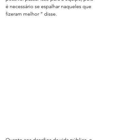
é necessário se espalhar naqueles que 
fizeram melhor ” disse.
Quanto aos desafios da vida pública, o 