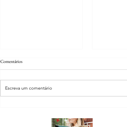
Comentários
Escreva um comentário
Ana Sonaira Hortencio Silvestre:
Família Kothr
da adolescência em Lucas do Rio
virou cidade e
Verde à advocacia com propósito
legado
Sobre