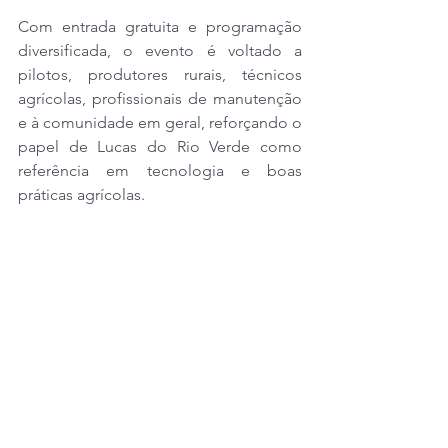
Com entrada gratuita e programação 
diversificada, o evento é voltado a 
pilotos, produtores rurais, técnicos 
agrícolas, profissionais de manutenção 
e à comunidade em geral, reforçando o 
papel de Lucas do Rio Verde como 
referência em tecnologia e boas 
práticas agrícolas.
Para se inscrever, 
acesse: 
https://www.sympla.com.br/eve
nto/semana-do-aviador-show-safra-
aero/3164188
A
 programação completa 
da Semana do Aviador está em anexo. 
https://www.lucasdorioverde.mt.gov.br/
arquivos/noticias/14252/programac%C
C%A7a%CC%83o1.pdf