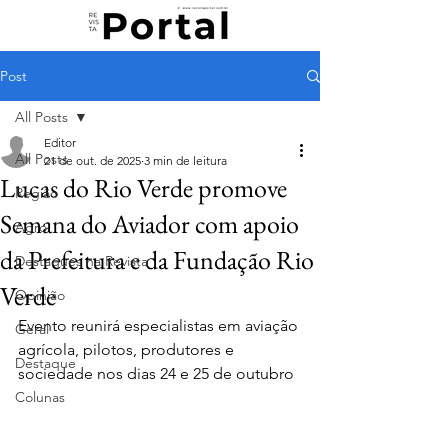
Post
All Posts
Editor
All Posts
21 de out. de 2025
3 min de leitura
Lucas do Rio Verde promove
Região
Semana do Aviador com apoio
Agro
da Prefeitura e da Fundação Rio
Destaques na Revista
Verde
Opinião
Evento reunirá especialistas em aviação 
Geral
agrícola, pilotos, produtores e 
Destaque
sociedade nos dias 24 e 25 de outubro
Colunas