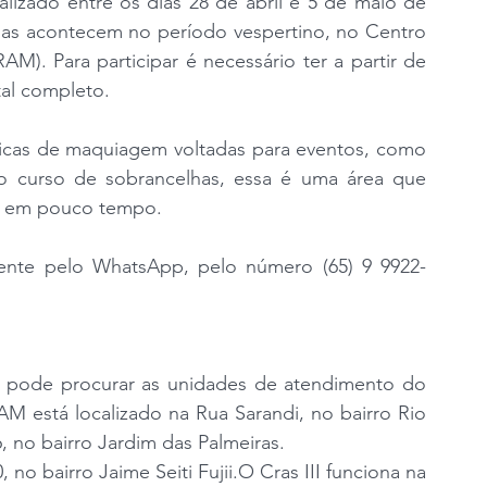
izado entre os dias 28 de abril e 5 de maio de 
ulas acontecem no período vespertino, no Centro 
). Para participar é necessário ter a partir de 
tal completo.
icas de maquiagem voltadas para eventos, como 
 o curso de sobrancelhas, essa é uma área que 
da em pouco tempo.
amente pelo WhatsApp, pelo número (65) 9 9922-
s pode procurar as unidades de atendimento do 
M está localizado na Rua Sarandi, no bairro Rio 
6, no bairro Jardim das Palmeiras.
 no bairro Jaime Seiti Fujii.O Cras III funciona na 