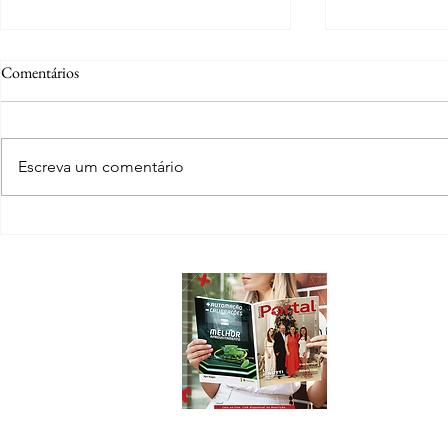
Comentários
Escreva um comentário
Ana Sonaira Hortencio Silvestre:
Família Kothr
da adolescência em Lucas do Rio
virou cidade e
Verde à advocacia com propósito
legado
Sobre
A Revista Port
conteúdo e inf
Sorriso e Nov
Em nossas pági
novos emprend
que acontece 