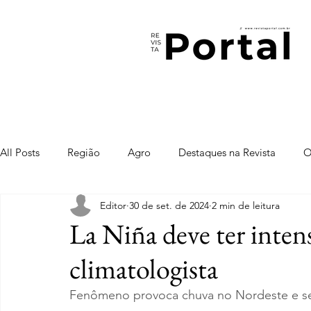
All Posts
Região
Agro
Destaques na Revista
O
Editor
30 de set. de 2024
2 min de leitura
La Niña deve ter intens
climatologista
Fenômeno provoca chuva no Nordeste e se