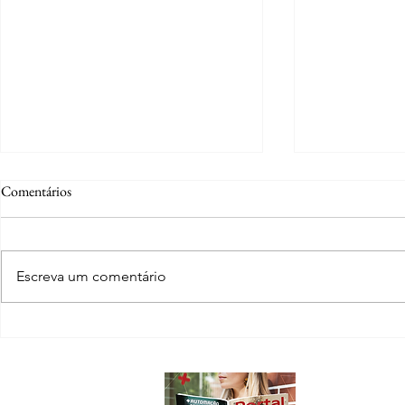
Comentários
Escreva um comentário
Ana Sonaira Hortencio Silvestre:
Família Kothr
da adolescência em Lucas do Rio
virou cidade e
Verde à advocacia com propósito
legado
Sobre